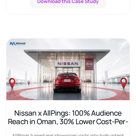
Download this Case Study
Nissan x AllPings: 100% Audience
Reach in Oman, 30% Lower Cost-Per-
Lead
AllPings turned real showroom visits into high-intent