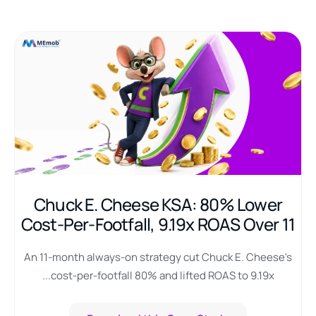
Chuck E. Cheese KSA: 80% Lower
Cost-Per-Footfall, 9.19x ROAS Over 11
Months I MEmob
An 11-month always-on strategy cut Chuck E. Cheese's
cost-per-footfall 80% and lifted ROAS to 9.19x...