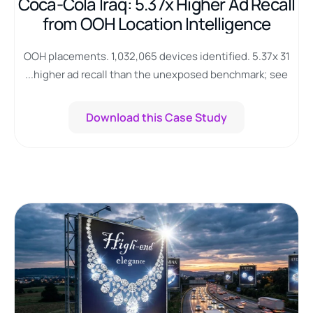
Coca-Cola Iraq: 5.37x Higher Ad Recall
from OOH Location Intelligence
31 OOH placements. 1,032,065 devices identified. 5.37x
higher ad recall than the unexposed benchmark; see...
Download this Case Study