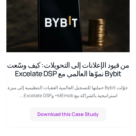
من قيود الإعلانات إلى التحويلات: كيف وسّعت
Bybit نموّها العالمي مع Excelate DSP
حوّلت Bybit حملتها للتسجيل العالمية العقبات التنظيمية إلى ميزة
استراتيجية بالشراكة مع MEmob+ وExcelate DSP....
Download this Case Study