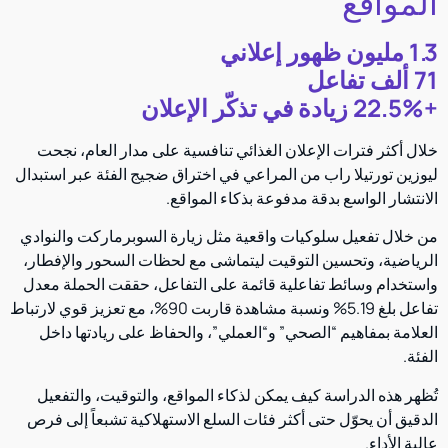
المواقع
1.3 مليون ظهور إعلاني
71 ألف تفاعل
+22.5% زيادة في تذكّر الإعلان
خلال أكثر فترات الإعلان الغذائي تنافسية على مدار العام، نجحت
ليوزين تورتيلا راب من المراعي في اختراق ضجيج الفئة عبر استبدال
الانتشار الواسع بدقة مدفوعة بذكاء المواقع.
من خلال تفعيل سلوكيات واقعية مثل زيارة السوبرماركت والنوادي
الرياضية، وتحسين التوقيت ليتماشى مع لحظات السحور والإفطار،
واستخدام وسائط تفاعلية قائمة على التفاعل، حققت الحملة معدل
تفاعل بلغ 5.19% ونسبة مشاهدة قاربت 90%، مع تعزيز قوي لارتباط
العلامة بمفاهيم “الصحي” و“العملي”، والحفاظ على ريادتها داخل
الفئة.
تُظهر هذه الدراسة كيف يمكن لذكاء المواقع، والتوقيت، والتفعيل
الدقيق أن يحوّل حتى أكثر فئات السلع الاستهلاكية تشبعاً إلى فرص
عالية الأداء.