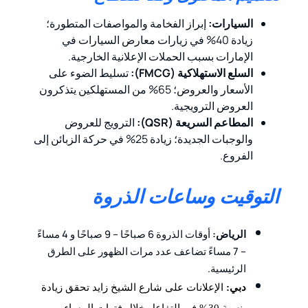
السيارات:
إبراز الفخامة والمواصفات المتطورة؛
زيادة 40% في زيارات معارض السيارات في
الإمارات بسبب الحملات الإعلانية الخارجية.
السلع الاستهلاكية (FMCG):
تسليط الضوء على
الأسعار والعروض؛ 65% من المستهلكين يتذكرون
العروض الترويجية.
المطاعم السريعة (QSR):
الترويج للعروض
والوجبات الجديدة؛ زيادة 25% في حركة الزبائن إلى
الفروع.
التوقيت وساعات الذروة
الرياض:
أوقات الذروة 6 صباحًا – 9 صباحًا و 4 مساءً
– 7 مساءً تضاعف عدد مرات الظهور على الطرق
الرئيسية.
دبي:
الإعلانات على شارع الشيخ زايد تحقق زيادة
بنسبة 30% في التفاعل خلال فترات المساء.