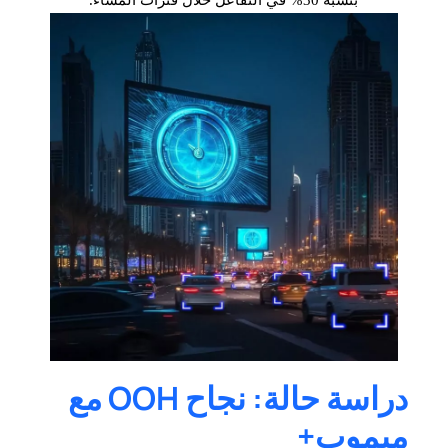
دراسة حالة: نجاح OOH مع
ميموب+