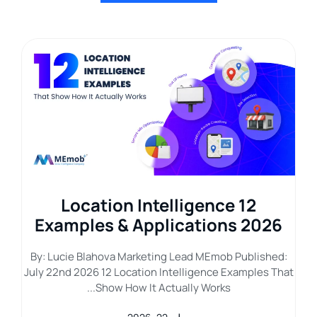
12 Location Intelligence
G
he
Examples & Applications 2026
2
By: Lucie Blahova Marketing Lead MEmob Published:
July 22nd 2026 12 Location Intelligence Examples That
d:
By
Show How It Actually Works...
l
J