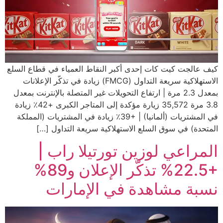
كيف عالجت كيت كات إحدى أكبر النقاط العمياء في قطاع السلع
الاستهلاكية سريعة التداول (FMCG) زيادة في تذكّر الإعلانات
بمعدل 2.3 مرة | ارتفاع التحويلات غير المتصلة بالإنترنت بمعدل
3.8 مرة 35,572 زيارة مؤكدة إلى المتاجر الكبرى +42٪ زيادة
في المشتريات (ألمانيا) | +39٪ زيادة في المشتريات (المملكة
المتحدة) في سوق السلع الاستهلاكية سريعة التداول […]
المراعي لوزين تورتيلا راب |
+22.5% تذكّر الإعلان و89%
نسبة مشاهدة في الإمارات