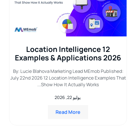
12 Location Intelligence
G
he
Examples & Applications 2026
2
By: Lucie Blahova Marketing Lead MEmob Published:
July 22nd 2026 12 Location Intelligence Examples That
d:
By
Show How It Actually Works...
l
J
يوليو 22, 2026
Read More