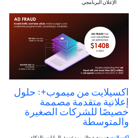
الإعلان البرنامجي.
اكسيلايت من ميموب+: حلول
إعلانية متقدمة مصممة
خصيصًا للشركات الصغيرة
والمتوسطة
اكسيلايت
هو
منصة طلب مدعومة بالبيانات والذكاء