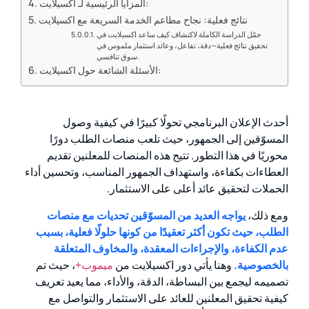
المزايا الرئيسية لـ اكسيلايت:
نتائج فعلية: نجاح مطاعم الخدمة السريعة مع اكسيلايت
حمّل الدراسة الكاملة لاكتشاف كيف ساعد اكسيلايت في
تحقيق نتائج فعلية—دقة، تفاعل، وعائد استثمار ملموس في
سوق تنافسي.
الأسئلة الشائعة حول اكسيلايت:
أحدث الإعلان البرنامجي تحولًا كبيرًا في كيفية وصول
المسوّقين إلى الجمهور، حيث تلعب منصات الطلب دورًا
محوريًا في هذا التطور. تتيح هذه المنصات للمعلنين تقديم
العطاءات بكفاءة، واستهداف الجمهور المناسب، وتحسين أداء
الحملات لتحقيق عائد أعلى على الاستثمار.
ومع ذلك،
يواجه العديد من المسوّقين تحديات مع منصات
الطلب، حيث تكون أكثر تعقيدًا من كونها حلولًا فعلية، بسبب
عدم الكفاءة، والإجراءات المعقدة، والمخاوف المتعلقة
بالخصوصية.
وهنا يأتي دور اكسيلايت من
ميموب+
، حيث تم
تصميمه ليجمع بين البساطة، الدقة، والأداء، مما يعيد تعريف
كيفية تحقيق المعلنين للعائد على الاستثمار والتواصل مع